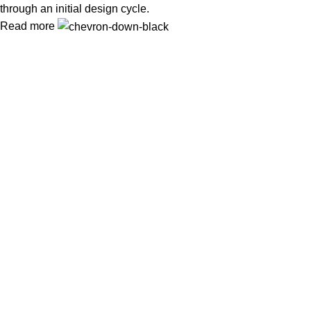
through an initial design cycle.
Read more
Clean Ingredients, Happy Life
Popular Categories
Spices Powder
Honey & Sweets
Premium Dry Fish
Ghee & Oil
Herbs
Useful Links
About Us
Contact Us
Delivery
Blog