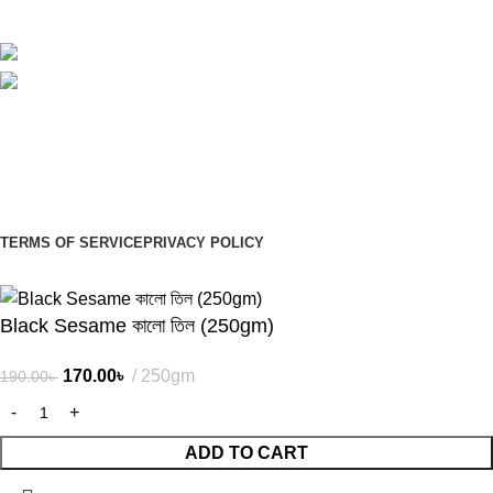
Avalible On:
Social links:
Sign Up to us Newsletter
Be the First to Know. Sign up to newsletter today
TERMS OF SERVICE
PRIVACY POLICY
© 2026
Organiyo.com
. All rights reserved
Black Sesame কালো তিল (250gm)
170.00
৳
250gm
190.00
৳
ADD TO CART